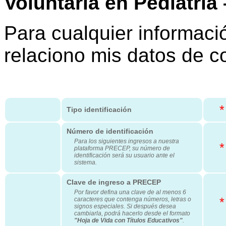
Voluntaria en Pediatrí
Para cualquier informació
relaciono mis datos de c
*
Tipo identificación
Número de identificación
Para los siguientes ingresos a nuestra
*
plataforma PRECEP, su número de
identificación será su usuario ante el
sistema.
Clave de ingreso a PRECEP
Por favor defina una clave de al menos 6
*
caracteres que contenga números, letras o
signos especiales. Si después desea
cambiarla, podrá hacerlo desde el formato
"Hoja de Vida con Títulos Educativos"
.